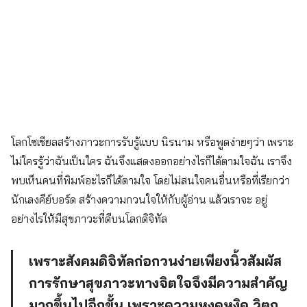
โลกโซเชียลสร้างภาวะการรับรู้แบบ นิรนาม หรือพูดง่ายๆว่า เพราะ
ไม่ใครรู้ว่าฉันเป็นใคร ฉันจึงแสดงออกอย่างไรก็ได้ตามใจฉัน เราจึง
พบเห็นคนที่พิมพ์อะไรก็ได้ตามใจ โดยไม่สนใจคนอื่นหรือที่เรียกว่า
นักเลงคีย์บอร์ด สร้างความกวนใจให้กับผู้อ่าน แล้วเราจะ อยู่
อย่างไรให้มีสุขภาวะที่ดีบนโลกดิจิทัล
เพราะสังคมดิจิทัลก่อกวนง่ายเพียงนิ้วสัมผัส
การรักษาสุขภาวะทางจิตใจจึงมีความสำคัญ
มากขึ้นไปอีกขั้น เพราะความหงุดหงิด วิตก